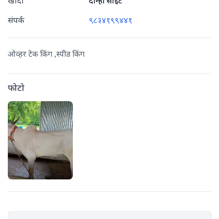
खांदा
दोन्ही साईट
संपर्क
९८३४१९९४४१
ओव्हर टेक किंग ,स्पीड किंग
फोटो