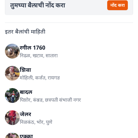
तुमच्या बैलाची नोंद करा
नोंद करा
इतर बैलांची माहिती
रगील 1760
निढळ, खटाव, सातारा
शिवा
मोहिली, कर्जत, रायगड
बादल
पिशोर, कंन्नड, छत्रपती संभाजी नगर
जेलर
निळकंठ, भोर, पुणे
एक्का