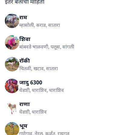
इतर बैलांची माहिती
राम
म्हासोली, कराड, सातारा
शिवा
बांबवडे भाळवणी, पलूस, सांगली
रॉकी
चितळी, खटाव, सातारा
जादु 6300
येडशी, धाराशिव, धाराशिव
राणा
येडशी, धाराशिव
भूम
गणेगाव, नेरल, कर्जत, रायगड