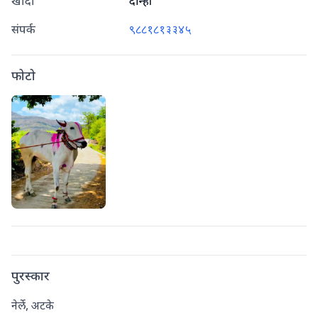
खांदा
दोन्ही
संपर्क
९८८१८१३३४५
फोटो
पुरस्कार
नेर्ले, अटके