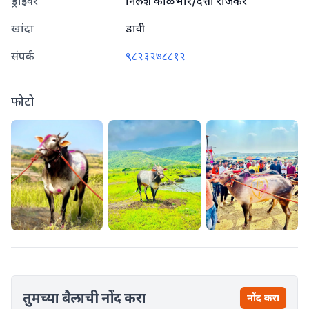
ड्राइवर
निलेश काळभोर/दत्ता राजकर
खांदा
डावी
संपर्क
९८२३२७८८१२
फोटो
तुमच्या बैलाची नोंद करा
नोंद करा