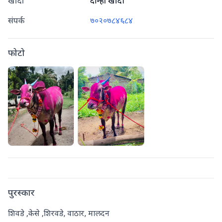
खांदा
दोन्ही खांदी
संपर्क
७०२०७८४६८४
फोटो
पुरस्कार
शिवडे ,केसे ,शिरवडे, वाठार, मालदन