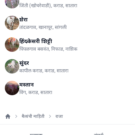
जिंती (खोचरेवाडी), कराड, सातारा
शेरा
तांदळगाव, खानापूर, सांगली
हिंदकेसरी शिट्टी
पिंपळगाव बसवंत, निफाड, नाशिक
सुंदर
कापील कराड, कराड, सातारा
मस्तान
विंग, कराड, सातारा
बैलांची माहिती
राजा
Home