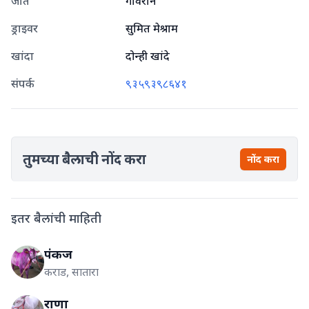
जात
गावरान
ड्राइवर
सुमित मेश्राम
खांदा
दोन्ही खांदे
संपर्क
९३५९३९८६४१
तुमच्या बैलाची नोंद करा
नोंद करा
इतर बैलांची माहिती
पंकज
कराड, सातारा
राणा