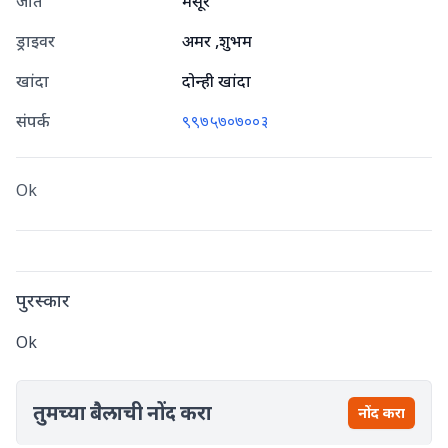
जात
मैसूर
ड्राइवर
अमर ,शुभम
खांदा
दोन्ही खांदा
संपर्क
९९७५७०७००३
Ok
पुरस्कार
Ok
तुमच्या बैलाची नोंद करा
नोंद करा