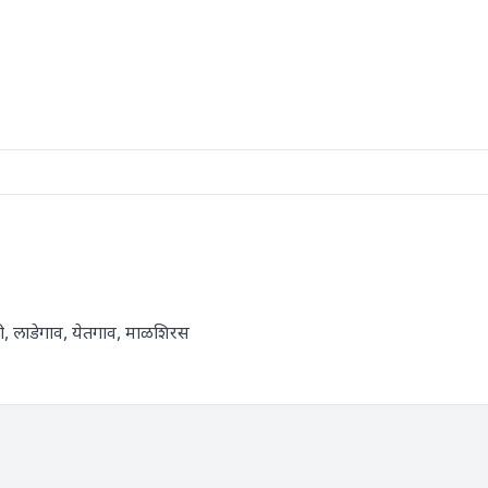
झोळी, लाडेगाव, येतगाव, माळशिरस