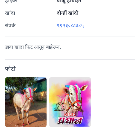
ड्राइवर
बाळू ड्रायव्हर
खांदा
दोन्हीं खांदी
संपर्क
९९२३०८८७८५
डावा खांदा फिट आतून बाहेरून.
फोटो