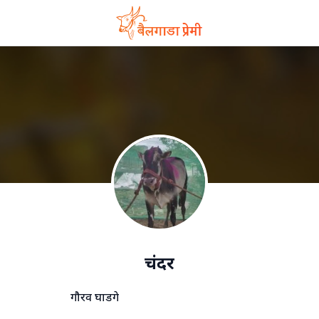
चंदर
गौरव घाडगे