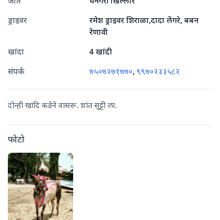
जात
धनगरी खिल्लार
ड्राइवर
रमेश ड्राइवर शिराळा,दादा लेंगरे, बबन
रेणावी
खांदा
4 खांदी
संपर्क
७५०७२७१७७०
,
९९७०२३३५८२
दोन्ही खांदि कडेने वासरू. शांत सुट्टी ला.
फोटो