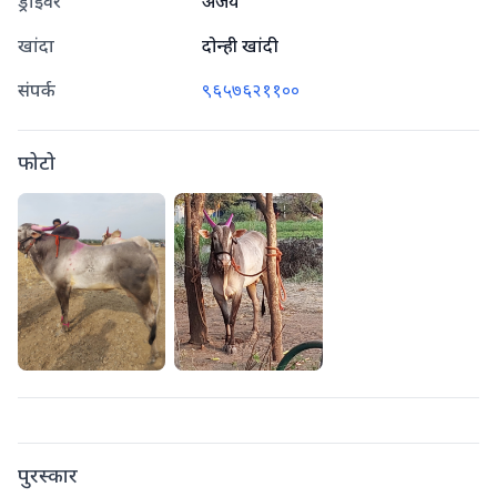
ड्राइवर
अजय
खांदा
दोन्ही खांदी
संपर्क
९६५७६२११००
फोटो
पुरस्कार