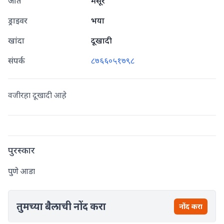
जात
मैसूर
ड्राइवर
भया
खांदा
दूखादी
संपर्क
८७६६०५१७९८
वजीरहा दूखादी आहे
पुरस्कार
पुणे आडा
तुमच्या बैलाची नोंद करा
नोंद करा