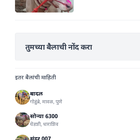
तुमच्या बैलाची नोंद करा
इतर बैलांची माहिती
बादल
गोडुंब्रे, मावळ, पुणे
सोन्या 6300
येडशी, धाराशिव
सुंदर 007