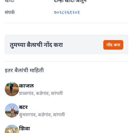
खांदा
दोन्ही खांदी आतुन
संपर्क
७०२८२६१२०१
तुमच्या बैलाची नोंद करा
नोंद करा
इतर बैलांची माहिती
काजल
शाळगांव, कडेगांव, सांगली
बटर
कुंभारगाव, कडेगांव, सांगली
शिवा