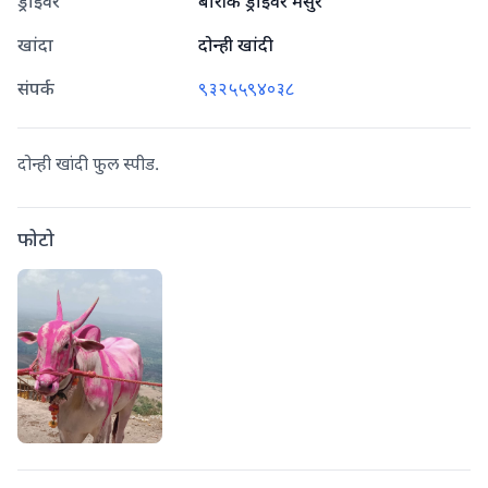
ड्राइवर
बारीक ड्राइवर मसुर
खांदा
दोन्ही खांदी
संपर्क
९३२५५९४०३८
दोन्ही खांदी फुल स्पीड.
फोटो