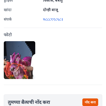
ड्राइवर
विकास, बबलू
खांदा
दोन्ही बाजू
संपर्क
७८८८११८६८३
फोटो
तुमच्या बैलाची नोंद करा
नोंद करा