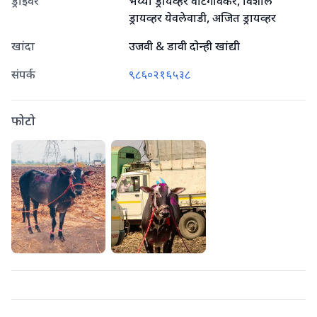
ड्राइवर
भैय्या ड्रायव्हर वाटेगावकर, विशाल
ड्रायव्हर येवलेवाडी, अजित ड्रायव्हर
खांदा
उजवी & डावी दोन्ही खांद्यी
संपर्क
९८६०२१६५३८
फोटो