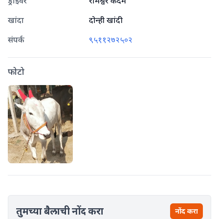
ड्राइवर
रामेश्वर कदम
खांदा
दोन्ही खांदी
संपर्क
९५११२७२५०२
फोटो
तुमच्या बैलाची नोंद करा
नोंद करा