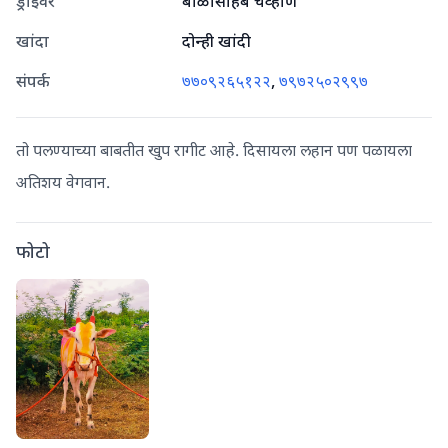
ड्राइवर
बाळासाहेब चव्हाण
खांदा
दोन्ही खांदी
संपर्क
७७०९२६५१२२
,
७९७२५०२९९७
तो पलण्याच्या बाबतीत खुप रागीट आहे. दिसायला लहान पण पळायला
अतिशय वेगवान.
फोटो